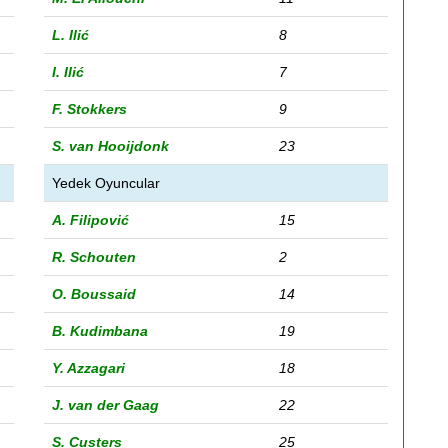
L. Ilić
8
I. Ilić
7
F. Stokkers
9
S. van Hooijdonk
23
Yedek Oyuncular
A. Filipović
15
R. Schouten
2
O. Boussaid
14
B. Kudimbana
19
Y. Azzagari
18
J. van der Gaag
22
S. Custers
25