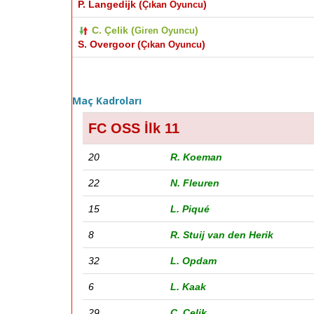
P. Langedijk (
)
Çıkan Oyuncu
C. Çelik (
)
Giren Oyuncu
S. Overgoor (
)
Çıkan Oyuncu
Maç Kadroları
FC OSS İlk 11
20
R. Koeman
22
N. Fleuren
15
L. Piqué
8
R. Stuij van den Herik
32
L. Opdam
6
L. Kaak
29
C. Çelik