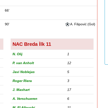
66'
90'
A. Filipović (Gol)
NAC Breda İlk 11
N. Olij
1
P. van Anholt
12
Javi Noblejas
5
Roger Riera
3
J. Mashart
17
A. Verschueren
6
M. El Allouchi
11