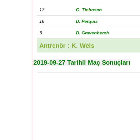
17
G. Tiebosch
16
D. Perquis
3
D. Gravenberch
Antrenör : K. Wels
2019-09-27 Tarihli Maç Sonuçları