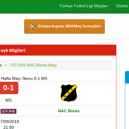
Türkiye Futbol Ligi Maçları
Dünkü 
Dünya Kupası 2026 Maç Sonuçları
lı Bilgileri
ie
FC OSS NAC Breda Maçı
. Hafta Maçı Skoru 0-1 MS
0-1
MS
NAC Breda
(İ.Y: 0-0)
27/09/2019
21:00