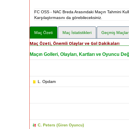
FC OSS - NAC Breda Arasındaki Maçın Tahmini Kulla
Karşılaştırmasını da görebileceksiniz.
Maç Özeti
Maç İstatistikleri
Geçmiş Maçlar
Maç Özeti, Önemli Olaylar ve Gol Dakikaları
Maçın Golleri, Olayları, Kartları ve Oyuncu Deği
L. Opdam
C. Peters (
)
Giren Oyuncu