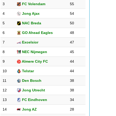
3
FC Volendam
55
4
Jong Ajax
54
5
NAC Breda
50
6
GO Ahead Eagles
48
7
Excelsior
47
8
NEC Nijmegen
45
9
Almere City FC
44
10
Telstar
44
11
Den Bosch
38
12
Jong Utrecht
38
13
FC Eindhoven
34
14
Jong AZ
28