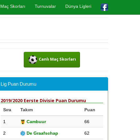
Maç Skorları
Turnuvalar
Dünya Ligleri
Canlı Maç Skorları
Lig Puan Durumu
2019/2020 Eerste Divisie Puan Durumu
Sıra
Takım
Puan
1
Cambuur
66
2
De Graafschap
62