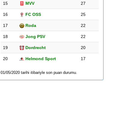
15
MVV
27
16
FC OSS
25
17
Roda
22
18
Jong PSV
22
19
Dordrecht
20
20
Helmond Sport
17
01/05/2020 tarihi itibariyle son puan durumu.