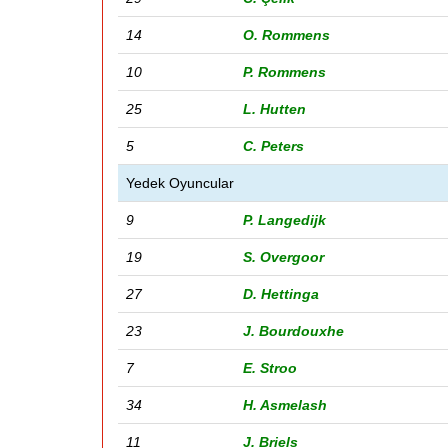
14
O. Rommens
10
P. Rommens
25
L. Hutten
5
C. Peters
Yedek Oyuncular
9
P. Langedijk
19
S. Overgoor
27
D. Hettinga
23
J. Bourdouxhe
7
E. Stroo
34
H. Asmelash
11
J. Briels