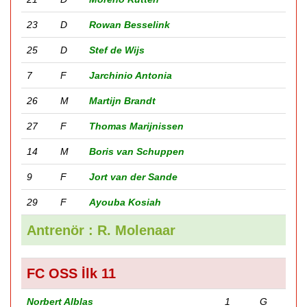
23
D
Rowan Besselink
25
D
Stef de Wijs
7
F
Jarchinio Antonia
26
M
Martijn Brandt
27
F
Thomas Marijnissen
14
M
Boris van Schuppen
9
F
Jort van der Sande
29
F
Ayouba Kosiah
Antrenör : R. Molenaar
FC OSS İlk 11
Norbert Alblas
1
G