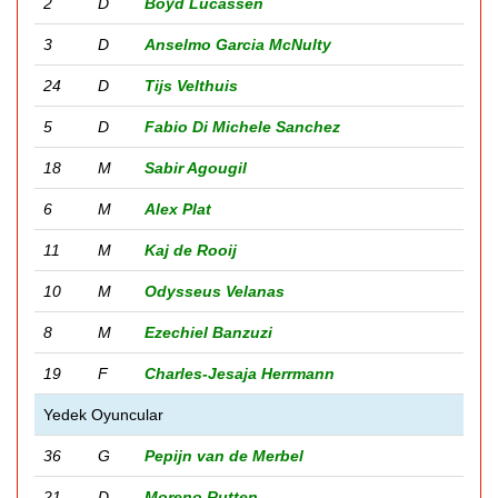
2
D
Boyd Lucassen
3
D
Anselmo Garcia McNulty
24
D
Tijs Velthuis
5
D
Fabio Di Michele Sanchez
18
M
Sabir Agougil
6
M
Alex Plat
11
M
Kaj de Rooij
10
M
Odysseus Velanas
8
M
Ezechiel Banzuzi
19
F
Charles-Jesaja Herrmann
Yedek Oyuncular
36
G
Pepijn van de Merbel
21
D
Moreno Rutten