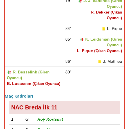
79'
J. J. Sanches (
Giren
)
Oyuncu
R. Dekker (
Çıkan
)
Oyuncu
84'
L. Pique
85'
K. Leidsman (
Giren
)
Oyuncu
L. Pique (
)
Çıkan Oyuncu
86'
J. Mathieu
R. Besselink (
89'
Giren
)
Oyuncu
B. Lucassen (
)
Çıkan Oyuncu
Maç Kadroları
NAC Breda İlk 11
1
G
Roy Kortsmit