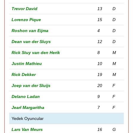
Trevor David
13
D
Lorenzo Pique
15
D
Roshon van Eijma
4
D
Dean van der Sluys
12
D
Rick Stuy van den Herik
8
M
Justin Mathieu
10
M
Rick Dekker
19
M
Joep van der Sluijs
20
F
Delano Ladan
9
F
Jearl Margaritha
7
F
Yedek Oyuncular
Lars Van Meurs
16
G