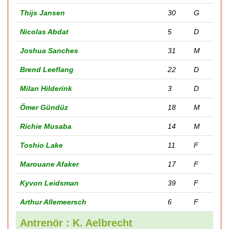
Thijs Jansen
30
G
Nicolas Abdat
5
D
Joshua Sanches
31
M
Brend Leeflang
22
D
Milan Hilderink
3
D
Ömer Gündüz
18
M
Richie Musaba
14
M
Toshio Lake
11
F
Marouane Afaker
17
F
Kyvon Leidsman
39
F
Arthur Allemeersch
6
F
Antrenör : K. Aelbrecht