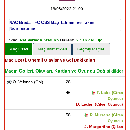
19/08/2022 21:00
NAC Breda - FC OSS Maç Tahmini ve Takım
Karşılaştırma
Stad:
Rat Verlegh Stadion
Hakem:
S. van der Eijk
Maç Özeti
Maç İstatistikleri
Geçmiş Maçları
Maç Özeti, Önemli Olaylar ve Gol Dakikaları
Maçın Golleri, Olayları, Kartları ve Oyuncu Değişiklikleri
O. Velanas (Gol)
28'
46'
T. Lake (
Giren
)
Oyuncu
D. Ladan (
)
Çıkan Oyuncu
58'
R. Musaba (
Giren
)
Oyuncu
J. Margaritha (
Çıkan