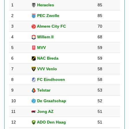
1
Heracles
85
2
PEC Zwolle
85
3
Almere City FC
70
4
Willem II
68
5
MVV
59
6
NAC Breda
59
7
VVV Venlo
58
8
FC Eindhoven
58
9
Telstar
53
10
De Graafschap
52
11
Jong AZ
51
12
ADO Den Haag
51