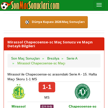
Dünya Kupası 2026 Maç Sonuçları
Mirassol Chapecoense-sc Maç Sonucu ve Maçın
Detaylı Bilgileri
Son Maç Sonuçları
Brezilya
Serie A
Mirassol Chapecoense-sc Maçı
Mirassol ile Chapecoense-sc arasındaki Serie A - 15. Hafta
Maçı Skoru 1-1 MS
1-1
MS
Mirassol
Chapecoense-sc
(İ.Y: 0-0)