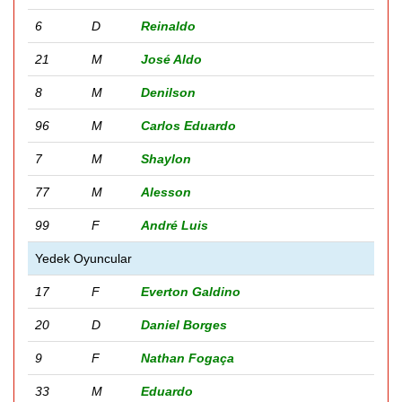
6
D
Reinaldo
21
M
José Aldo
8
M
Denilson
96
M
Carlos Eduardo
7
M
Shaylon
77
M
Alesson
99
F
André Luis
Yedek Oyuncular
17
F
Everton Galdino
20
D
Daniel Borges
9
F
Nathan Fogaça
33
M
Eduardo