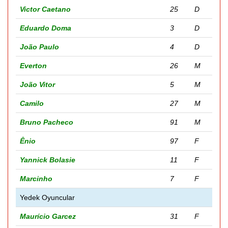
Victor Caetano
25
D
Eduardo Doma
3
D
João Paulo
4
D
Everton
26
M
João Vitor
5
M
Camilo
27
M
Bruno Pacheco
91
M
Ênio
97
F
Yannick Bolasie
11
F
Marcinho
7
F
Yedek Oyuncular
Maurício Garcez
31
F