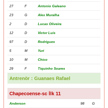
27
F
Antonio Galeano
23
G
Alex Muralha
2
D
Lucas Oliveira
12
D
Victor Luis
97
D
Rodrigues
5
M
Yuri
10
M
Chico
29
F
Tiquinho Soares
Antrenör : Guanaes Rafael
Chapecoense-sc İlk 11
Anderson
98
G