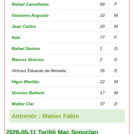
Rafael Carvalheira
99
F
Giovanni Augusto
10
M
Jean Carlos
20
M
Italo
77
F
Rafael Santos
1
G
Marcos Vinícius
2
D
Vinícius Eduardo de Almeida
35
D
Higor Meritão
22
M
Vinicius Balieiro
17
M
Walter Clar
37
D
Antrenör : Matias Fabio
2026-05-11 Tarihli Maç Sonuçları