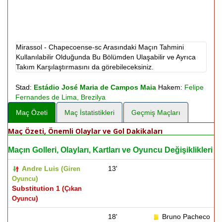
Mirassol - Chapecoense-sc Arasındaki Maçın Tahmini
Kullanılabilir Olduğunda Bu Bölümden Ulaşabilir ve Ayrıca
Takım Karşılaştırmasını da görebileceksiniz.
Stad:
Estádio José Maria de Campos Maia
Hakem:
Felipe
Fernandes de Lima, Brezilya
Maç Özeti
Maç İstatistikleri
Geçmiş Maçları
Maç Özeti, Önemli Olaylar ve Gol Dakikaları
Maçın Golleri, Olayları, Kartları ve Oyuncu Değişiklikleri
Andre Luis (
13'
Giren
)
Oyuncu
Substitution 1 (
Çıkan
)
Oyuncu
18'
Bruno Pacheco