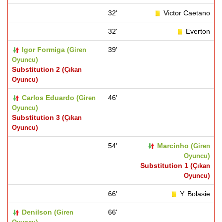
32'
Victor Caetano
32'
Everton
Igor Formiga (
39'
Giren
)
Oyuncu
Substitution 2 (
Çıkan
)
Oyuncu
Carlos Eduardo (
46'
Giren
)
Oyuncu
Substitution 3 (
Çıkan
)
Oyuncu
54'
Marcinho (
Giren
)
Oyuncu
Substitution 1 (
Çıkan
)
Oyuncu
66'
Y. Bolasie
Denilson (
66'
Giren