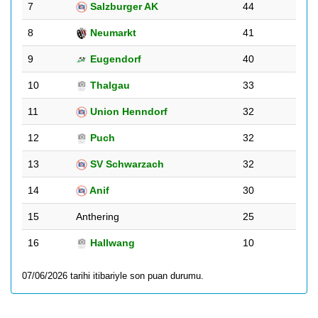
7
Salzburger AK
44
8
Neumarkt
41
9
Eugendorf
40
10
Thalgau
33
11
Union Henndorf
32
12
Puch
32
13
SV Schwarzach
32
14
Anif
30
15
Anthering
25
16
Hallwang
10
07/06/2026 tarihi itibariyle son puan durumu.