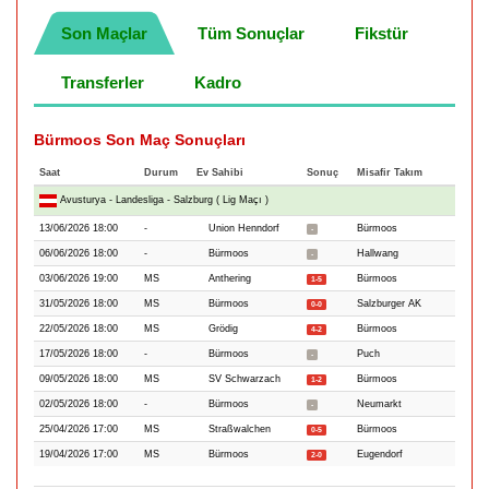
Son Maçlar
Tüm Sonuçlar
Fikstür
Transferler
Kadro
Bürmoos Son Maç Sonuçları
Saat
Durum
Ev Sahibi
Sonuç
Misafir Takım
Avusturya - Landesliga - Salzburg ( Lig Maçı )
13/06/2026 18:00
-
Union Henndorf
Bürmoos
-
06/06/2026 18:00
-
Bürmoos
Hallwang
-
03/06/2026 19:00
MS
Anthering
Bürmoos
1-5
31/05/2026 18:00
MS
Bürmoos
Salzburger AK
0-0
22/05/2026 18:00
MS
Grödig
Bürmoos
4-2
17/05/2026 18:00
-
Bürmoos
Puch
-
09/05/2026 18:00
MS
SV Schwarzach
Bürmoos
1-2
02/05/2026 18:00
-
Bürmoos
Neumarkt
-
25/04/2026 17:00
MS
Straßwalchen
Bürmoos
0-5
19/04/2026 17:00
MS
Bürmoos
Eugendorf
2-0