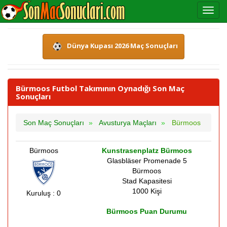
Dünya Kupası 2026 Maç Sonuçları
Bürmoos Futbol Takımının Oynadığı Son Maç
Sonuçları
Son Maç Sonuçları
Avusturya Maçları
Bürmoos
Bürmoos
Kunstrasenplatz Bürmoos
Glasbläser Promenade 5
Bürmoos
Stad Kapasitesi
1000 Kişi
Kuruluş : 0
Bürmoos Puan Durumu