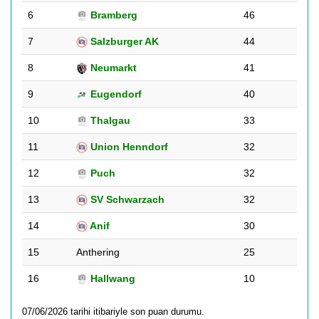
6
Bramberg
46
7
Salzburger AK
44
8
Neumarkt
41
9
Eugendorf
40
10
Thalgau
33
11
Union Henndorf
32
12
Puch
32
13
SV Schwarzach
32
14
Anif
30
15
Anthering
25
16
Hallwang
10
07/06/2026 tarihi itibariyle son puan durumu.