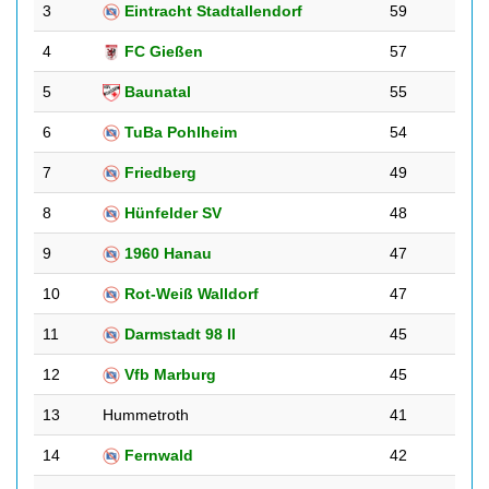
3
Eintracht Stadtallendorf
59
4
FC Gießen
57
5
Baunatal
55
6
TuBa Pohlheim
54
7
Friedberg
49
8
Hünfelder SV
48
9
1960 Hanau
47
10
Rot-Weiß Walldorf
47
11
Darmstadt 98 II
45
12
Vfb Marburg
45
13
Hummetroth
41
14
Fernwald
42