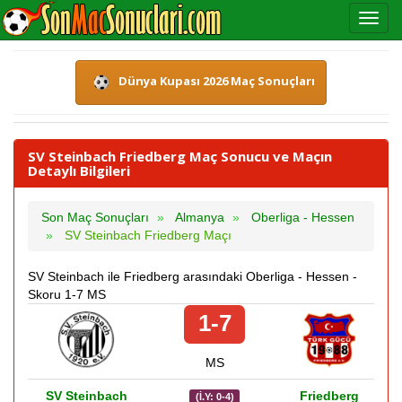
Dünya Kupası 2026 Maç Sonuçları
SV Steinbach Friedberg Maç Sonucu ve Maçın
Detaylı Bilgileri
Son Maç Sonuçları
Almanya
Oberliga - Hessen
SV Steinbach Friedberg Maçı
SV Steinbach ile Friedberg arasındaki Oberliga - Hessen -
Skoru 1-7 MS
1-7
MS
SV Steinbach
Friedberg
(İ.Y: 0-4)