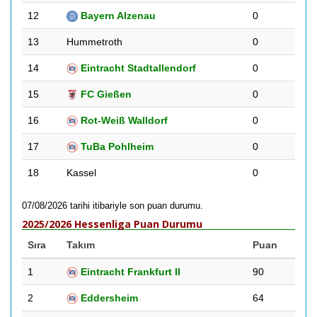
12
Bayern Alzenau
0
13
Hummetroth
0
14
Eintracht Stadtallendorf
0
15
FC Gießen
0
16
Rot-Weiß Walldorf
0
17
TuBa Pohlheim
0
18
Kassel
0
07/08/2026 tarihi itibariyle son puan durumu.
2025/2026 Hessenliga Puan Durumu
Sıra
Takım
Puan
1
Eintracht Frankfurt II
90
2
Eddersheim
64