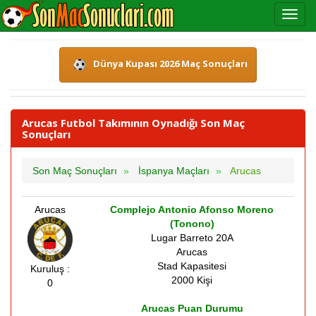
Dünya Kupası 2026 Maç Sonuçları
Arucas Futbol Takımının Oynadığı Son Maç
Sonuçları
Son Maç Sonuçları
İspanya Maçları
Arucas
Arucas
Complejo Antonio Afonso Moreno
(Tonono)
Lugar Barreto 20A
Arucas
Stad Kapasitesi
Kuruluş :
2000 Kişi
0
Arucas Puan Durumu