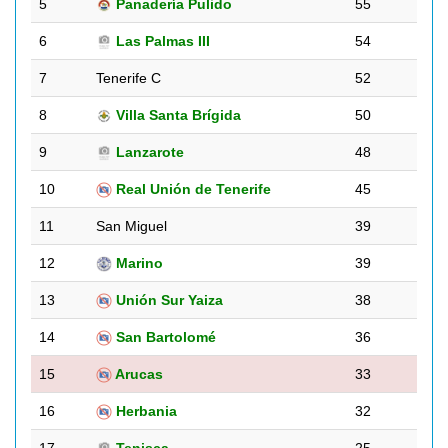
5
Panadería Pulido
55
6
Las Palmas III
54
7
Tenerife C
52
8
Villa Santa Brígida
50
9
Lanzarote
48
10
Real Unión de Tenerife
45
11
San Miguel
39
12
Marino
39
13
Unión Sur Yaiza
38
14
San Bartolomé
36
15
Arucas
33
16
Herbania
32