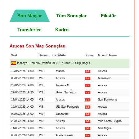
Son Maçlar
Tüm Sonuçlar
Fikstür
Transferler
Kadro
Arucas Son Maç Sonuçları
Saat
Durum
Ev Sahibi
Sonuç
Misafir Takım
İspanya - Tercera División RFEF - Group 12 ( Lig Maçı )
10/05/2026 14:00
MS
Marino
Arucas
1-2
03/05/2026 14:00
MS
Arucas
Mensajero
0-1
25/04/2026 19:00
MS
Tenerife C
Arucas
1-1
22/04/2026 19:30
MS
Unión Sur Yaiza
Arucas
3-0
18/04/2026 14:00
MS
Arucas
San Bartolomé
0-0
12/04/2026 14:00
MS
UD San Fernando
Arucas
1-1
02/04/2026 14:00
MS
Lanzarote
Arucas
3-1
28/03/2026 14:00
MS
Arucas
Villa Santa Brígida
1-2
14/03/2026 14:00
MS
Arucas
San Miguel
3-0
08/03/2026 15:00
MS
Atlético Paso
Arucas
3-0