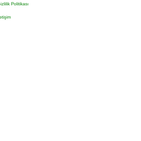
izlilik Politikası
letişim