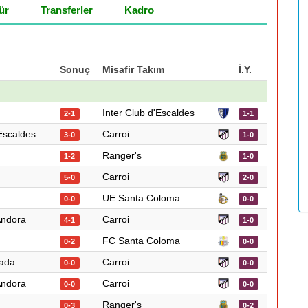
ür
Transferler
Kadro
Sonuç
Misafir Takım
İ.Y.
Inter Club d'Escaldes
2-1
1-1
'Escaldes
Carroi
3-0
1-0
Ranger's
1-2
1-0
Carroi
5-0
2-0
UE Santa Coloma
0-0
0-0
Andora
Carroi
4-1
1-0
FC Santa Coloma
0-2
0-0
ada
Carroi
0-0
0-0
Andora
Carroi
0-0
0-0
Ranger's
0-3
0-2