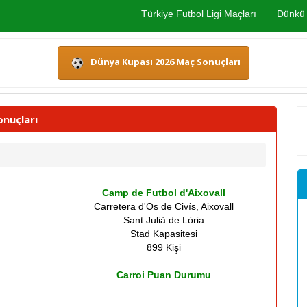
Türkiye Futbol Ligi Maçları
Dünkü 
Dünya Kupası 2026 Maç Sonuçları
onuçları
Camp de Futbol d'Aixovall
Carretera d'Os de Civís, Aixovall
Sant Julià de Lòria
Stad Kapasitesi
899 Kişi
Carroi Puan Durumu