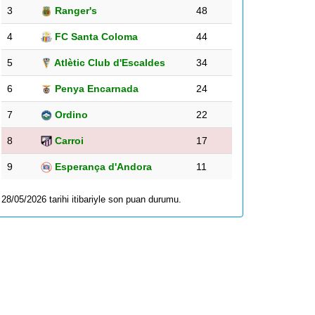
3
Ranger's
48
4
FC Santa Coloma
44
5
Atlètic Club d'Escaldes
34
6
Penya Encarnada
24
7
Ordino
22
8
Carroi
17
9
Esperança d'Andora
11
28/05/2026 tarihi itibariyle son puan durumu.