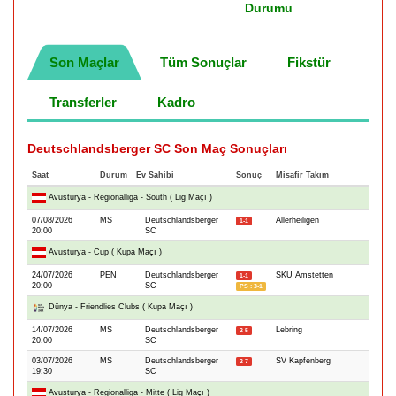
Durumu
Son Maçlar
Tüm Sonuçlar
Fikstür
Transferler
Kadro
Deutschlandsberger SC Son Maç Sonuçları
Saat
Durum
Ev Sahibi
Sonuç
Misafir Takım
Avusturya - Regionalliga - South ( Lig Maçı )
07/08/2026
MS
Deutschlandsberger
Allerheiligen
1-1
20:00
SC
Avusturya - Cup ( Kupa Maçı )
24/07/2026
PEN
Deutschlandsberger
SKU Amstetten
1-1
20:00
SC
PS : 3-1
Dünya - Friendlies Clubs ( Kupa Maçı )
14/07/2026
MS
Deutschlandsberger
Lebring
2-5
20:00
SC
03/07/2026
MS
Deutschlandsberger
SV Kapfenberg
2-7
19:30
SC
Avusturya - Regionalliga - Mitte ( Lig Maçı )