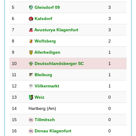
5
Gleisdorf 09
3
6
Kalsdorf
3
7
Avusturya Klagenfurt
3
8
Wolfsberg
2
9
Allerheiligen
1
10
Deutschlandsberger SC
1
11
Bleiburg
1
12
Völkermarkt
1
13
Weiz
0
14
Hartberg (Am)
0
15
Tillmitsch
0
16
Donau Klagenfurt
0