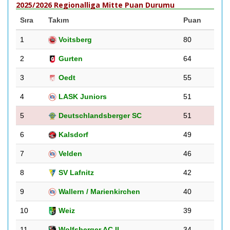
2025/2026 Regionalliga Mitte Puan Durumu
Sıra
Takım
Puan
1
Voitsberg
80
2
Gurten
64
3
Oedt
55
4
LASK Juniors
51
5
Deutschlandsberger SC
51
6
Kalsdorf
49
7
Velden
46
8
SV Lafnitz
42
9
Wallern / Marienkirchen
40
10
Weiz
39
11
Wolfsberger AC II
34