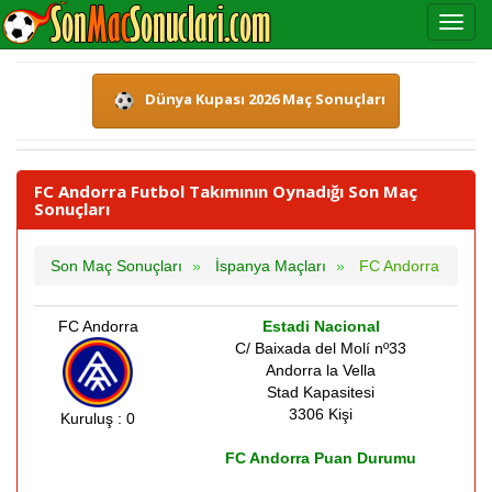
Dünya Kupası 2026 Maç Sonuçları
FC Andorra Futbol Takımının Oynadığı Son Maç
Sonuçları
Son Maç Sonuçları
İspanya Maçları
FC Andorra
FC Andorra
Estadi Nacional
C/ Baixada del Molí nº33
Andorra la Vella
Stad Kapasitesi
3306 Kişi
Kuruluş : 0
FC Andorra Puan Durumu