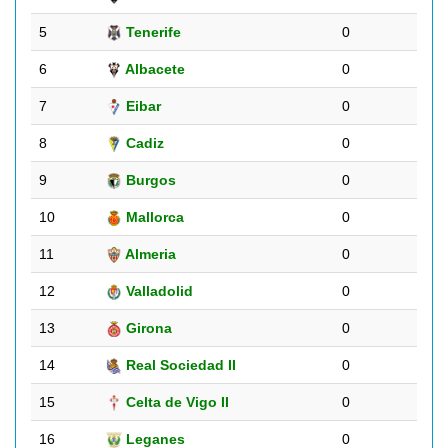
5
Tenerife
0
6
Albacete
0
7
Eibar
0
8
Cadiz
0
9
Burgos
0
10
Mallorca
0
11
Almeria
0
12
Valladolid
0
13
Girona
0
14
Real Sociedad II
0
15
Celta de Vigo II
0
16
Leganes
0