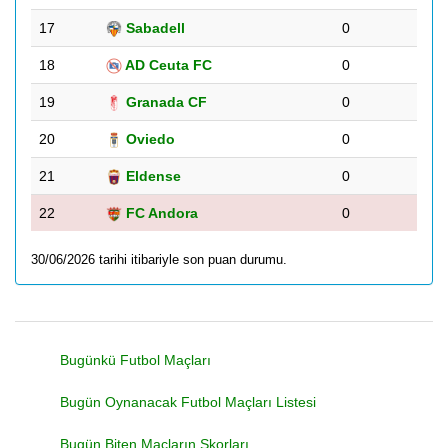
17
Sabadell
0
18
AD Ceuta FC
0
19
Granada CF
0
20
Oviedo
0
21
Eldense
0
22
FC Andora
0
30/06/2026 tarihi itibariyle son puan durumu.
Bugünkü Futbol Maçları
Bugün Oynanacak Futbol Maçları Listesi
Bugün Biten Maçların Skorları