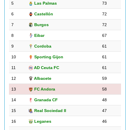
5
Las Palmas
73
6
Castellón
72
7
Burgos
72
8
Eibar
67
9
Cordoba
61
10
Sporting Gijon
61
11
AD Ceuta FC
61
12
Albacete
59
13
FC Andora
58
14
Granada CF
48
15
Real Sociedad II
47
16
Leganes
46