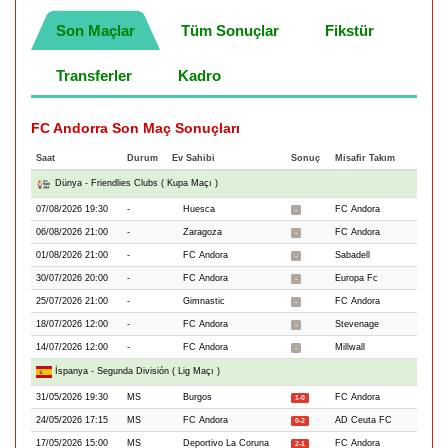
Son Maçlar
Tüm Sonuçlar
Fikstür
Transferler
Kadro
FC Andorra Son Maç Sonuçları
Saat
Durum
Ev Sahibi
Sonuç
Misafir Takım
Dünya - Friendlies Clubs ( Kupa Maçı )
07/08/2026 19:30
-
Huesca
FC Andora
-
06/08/2026 21:00
-
Zaragoza
FC Andora
-
01/08/2026 21:00
-
FC Andora
Sabadell
-
30/07/2026 20:00
-
FC Andora
Europa Fc
-
25/07/2026 21:00
-
Gimnastic
FC Andora
-
18/07/2026 12:00
-
FC Andora
Stevenage
-
14/07/2026 12:00
-
FC Andora
Millwall
-
İspanya - Segunda División ( Lig Maçı )
31/05/2026 19:30
MS
Burgos
FC Andora
1-0
24/05/2026 17:15
MS
FC Andora
AD Ceuta FC
0-2
17/05/2026 15:00
MS
Deportivo La Coruna
FC Andora
2-1