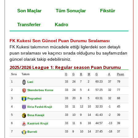
Son Maçlar
Tüm Sonuçlar
Fikstür
Transferler
Kadro
FK Kukesi Son Güncel Puan Durumu Sıralaması
FK Kukesi takımının mücadele ettiği liglerdeki son detaylı
puan sıralaması ve kaçıncı sırada olduğunu bu sayfamızdan
güncel olarak takip edebilirsiniz.
2025/2026 League 1: Regular season Puan Durumu
Sıra
Takım
O
G
B
M
G
A
Puan
1
33
24
7
2
60:23
37
79
Laci
2
33
24
5
4
57:25
32
77
Skenderbeu Korce
3
33
20
8
5
63:31
32
68
Pogradeci
4
33
11
12
10
32:33
-1
45
Iliria Fushë-Krujë
5
33
10
9
14
41:43
-2
39
Besa Kavajë
6
33
11
6
16
44:57
-13
39
Kastrioti Krujë
7
33
9
10
14
27:45
-18
37
Burreli