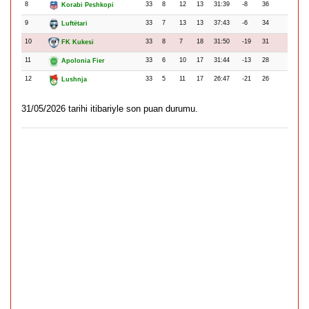
8
33
8
12
13
31:39
-8
36
Korabi Peshkopi
9
33
7
13
13
37:43
-6
34
Luftëtari
10
33
8
7
18
31:50
-19
31
FK Kukesi
11
33
6
10
17
31:44
-13
28
Apolonia Fier
12
33
5
11
17
26:47
-21
26
Lushnja
31/05/2026 tarihi itibariyle son puan durumu.