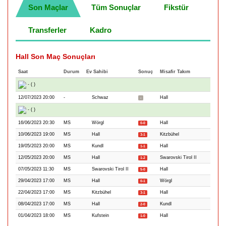
Son Maçlar
Tüm Sonuçlar
Fikstür
Transferler
Kadro
Hall Son Maç Sonuçları
Saat
Durum
Ev Sahibi
Sonuç
Misafir Takım
- ( )
12/07/2023 20:00
-
Schwaz
Hall
-
- ( )
16/06/2023 20:30
MS
Wörgl
Hall
0-0
10/06/2023 19:00
MS
Hall
Kitzbühel
3-1
19/05/2023 20:00
MS
Kundl
Hall
1-1
12/05/2023 20:00
MS
Hall
Swarovski Tirol II
1-2
07/05/2023 11:30
MS
Swarovski Tirol II
Hall
5-0
29/04/2023 17:00
MS
Hall
Wörgl
0-1
22/04/2023 17:00
MS
Kitzbühel
Hall
3-1
08/04/2023 17:00
MS
Hall
Kundl
2-0
01/04/2023 18:00
MS
Kufstein
Hall
1-0