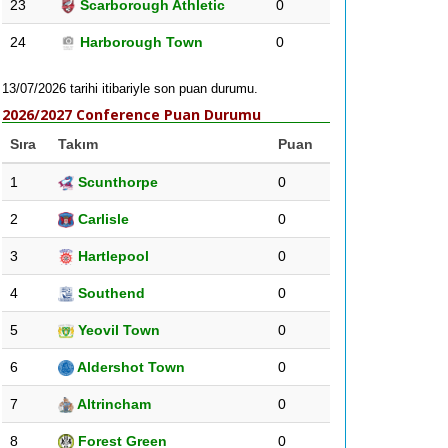
23
Scarborough Athletic
0
24
Harborough Town
0
13/07/2026 tarihi itibariyle son puan durumu.
2026/2027 Conference Puan Durumu
Sıra
Takım
Puan
1
Scunthorpe
0
2
Carlisle
0
3
Hartlepool
0
4
Southend
0
5
Yeovil Town
0
6
Aldershot Town
0
7
Altrincham
0
8
Forest Green
0