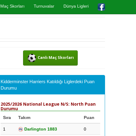
Maç Skorları
Turnuvalar
Dünya Ligleri
Canlı Maç Skorları
Kidderminster Harriers Katıldığı Liglerdeki Puan
Durumu
2025/2026 National League N/S: North Puan
Durumu
Sıra
Takım
Puan
1
Darlington 1883
0