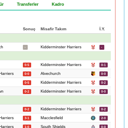
ür
Transferler
Kadro
Sonuç
Misafir Takım
İ.Y.
ch
Kidderminster Harriers
-
-
Kidderminster Harriers
0-5
0-1
Harriers
Alvechurch
0-0
0-0
Kidderminster Harriers
0-5
0-2
wn
Kidderminster Harriers
0-2
0-0
Kidderminster Harriers
0-2
0-2
Harriers
Macclesfield
3-1
2-0
Harriers
South Shields
1-0
0-0