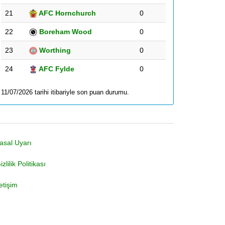
21
AFC Hornchurch
0
22
Boreham Wood
0
23
Worthing
0
24
AFC Fylde
0
11/07/2026 tarihi itibariyle son puan durumu.
asal Uyarı
izlilik Politikası
letişim