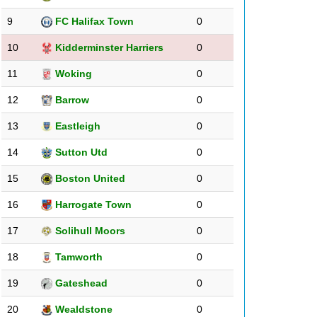
9
FC Halifax Town
0
10
Kidderminster Harriers
0
11
Woking
0
12
Barrow
0
13
Eastleigh
0
14
Sutton Utd
0
15
Boston United
0
16
Harrogate Town
0
17
Solihull Moors
0
18
Tamworth
0
19
Gateshead
0
20
Wealdstone
0