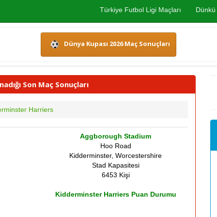
Türkiye Futbol Ligi Maçları
Dünkü 
Dünya Kupası 2026 Maç Sonuçları
nadığı Son Maç Sonuçları
rminster Harriers
Aggborough Stadium
Hoo Road
Kidderminster, Worcestershire
Stad Kapasitesi
6453 Kişi
Kidderminster Harriers Puan Durumu