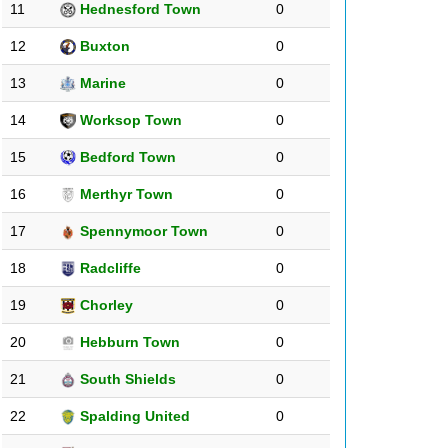
11
Hednesford Town
0
12
Buxton
0
13
Marine
0
14
Worksop Town
0
15
Bedford Town
0
16
Merthyr Town
0
17
Spennymoor Town
0
18
Radcliffe
0
19
Chorley
0
20
Hebburn Town
0
21
South Shields
0
22
Spalding United
0