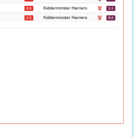
Kidderminster Harriers
2-3
1-1
Kidderminster Harriers
1-3
0-2