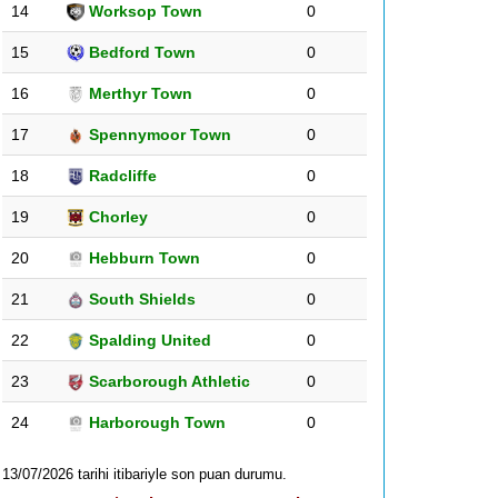
14
Worksop Town
0
15
Bedford Town
0
16
Merthyr Town
0
17
Spennymoor Town
0
18
Radcliffe
0
19
Chorley
0
20
Hebburn Town
0
21
South Shields
0
22
Spalding United
0
23
Scarborough Athletic
0
24
Harborough Town
0
13/07/2026 tarihi itibariyle son puan durumu.