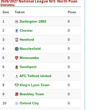
2026/2027 National League N/S: North Puan
Durumu
Sıra
Takım
Puan
1
Darlington 1883
0
2
Chester
0
3
Hereford
0
4
Macclesfield
0
5
Morecambe
0
6
Southport
0
7
AFC Telford United
0
8
King's Lynn Town
0
9
Brackley Town
0
10
Oxford City
0