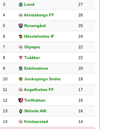
3
Lund
27
4
Atvidabergs FF
26
5
Rosengård
25
6
Hässleholms IF
24
7
Olympic
22
8
Tvååker
22
9
Eskilsminne
20
10
Jonkopings Sodra
18
11
Angelholms FF
17
12
Trollhättan
16
13
Skövde AIK
16
14
Kristianstad
14