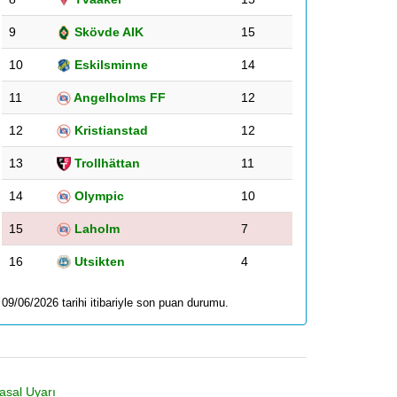
9
Skövde AIK
15
10
Eskilsminne
14
11
Angelholms FF
12
12
Kristianstad
12
13
Trollhättan
11
14
Olympic
10
15
Laholm
7
16
Utsikten
4
09/06/2026 tarihi itibariyle son puan durumu.
asal Uyarı