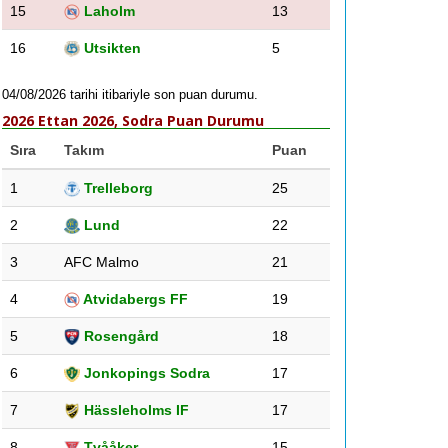
15
Laholm
13
16
Utsikten
5
04/08/2026 tarihi itibariyle son puan durumu.
2026 Ettan 2026, Sodra Puan Durumu
Sıra
Takım
Puan
1
Trelleborg
25
2
Lund
22
3
AFC Malmo
21
4
Atvidabergs FF
19
5
Rosengård
18
6
Jonkopings Sodra
17
7
Hässleholms IF
17
8
Tvååker
15