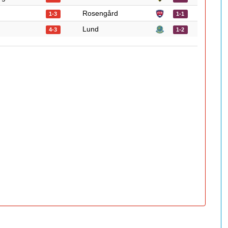
Rosengård
1-3
1-1
Lund
4-3
1-2