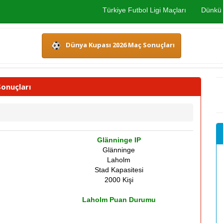
Türkiye Futbol Ligi Maçları
Dünkü 
Dünya Kupası 2026 Maç Sonuçları
onuçları
Glänninge IP
Glänninge
Laholm
Stad Kapasitesi
2000 Kişi
Laholm Puan Durumu