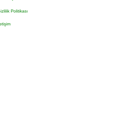
izlilik Politikası
letişim