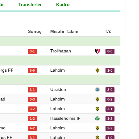
ür
Transferler
Kadro
Sonuç
Misafir Takım
İ.Y.
Trollhättan
0-1
0-0
ergs FF
Laholm
6-0
1-0
Utsikten
3-1
3-0
tad
Laholm
0-3
0-2
Laholm
3-2
3-1
Hässleholms IF
1-2
1-2
lmo
Laholm
4-2
2-2
rgs FF
Laholm
3-1
1-0