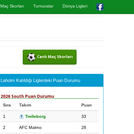
Maç Skorları
Turnuvalar
Dünya Ligleri
Canlı Maç Skorları
Laholm Katıldığı Liglerdeki Puan Durumu
2026 South Puan Durumu
Sıra
Takım
Puan
1
Trelleborg
33
2
AFC Malmo
28