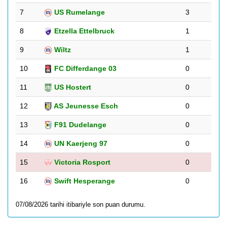
7
US Rumelange
3
8
Etzella Ettelbruck
1
9
Wiltz
1
10
FC Differdange 03
0
11
US Hostert
0
12
AS Jeunesse Esch
0
13
F91 Dudelange
0
14
UN Kaerjeng 97
0
15
Victoria Rosport
0
16
Swift Hesperange
0
07/08/2026 tarihi itibariyle son puan durumu.