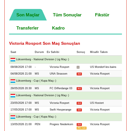
Son Maçlar
Tüm Sonuçlar
Fikstür
Transferler
Kadro
Victoria Rosport Son Maç Sonuçları
Saat
Durum
Ev Sahibi
Sonuç
Misafir Takım
Lüksemburg - National Division ( Lig Maçı )
09/08/2026 17:00
-
Victoria Rosport
US Mondorf-les-bains
-
04/08/2026 21:00
MS
UNA Strassen
Victoria Rosport
4-0
Lüksemburg - Cup ( Kupa Maçı )
29/05/2026 20:30
MS
FC Differdange 03
Victoria Rosport
4-1
Lüksemburg - National Division ( Lig Maçı )
23/05/2026 17:00
MS
Victoria Rosport
US Hostert
2-4
17/05/2026 17:00
MS
Swift Hesperange
Victoria Rosport
3-0
Lüksemburg - Cup ( Kupa Maçı )
13/05/2026 21:00
PEN
Progres Niederkorn
Victoria Rosport
2-2
PS : 1-4