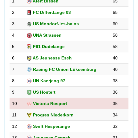
1
Atert Bissen
65
2
FC Differdange 03
65
3
US Mondorf-les-bains
60
4
UNA Strassen
58
5
F91 Dudelange
58
6
AS Jeunesse Esch
40
7
Racing FC Union Lüksemburg
40
8
UN Kaerjeng 97
38
9
US Hostert
36
10
Victoria Rosport
35
11
Progres Niederkorn
34
12
Swift Hesperange
32
13
Jeunesse Canach
31