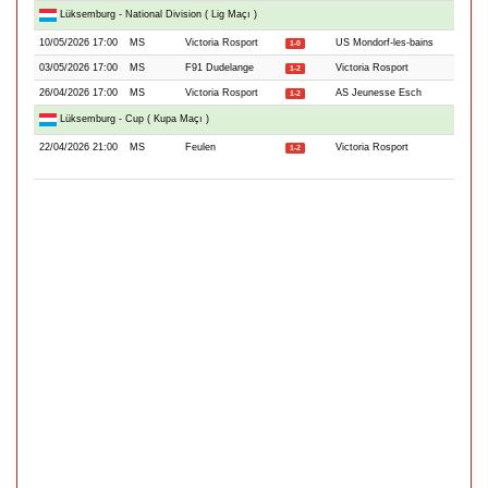
Lüksemburg - National Division ( Lig Maçı )
10/05/2026 17:00
MS
Victoria Rosport
US Mondorf-les-bains
1-0
03/05/2026 17:00
MS
F91 Dudelange
Victoria Rosport
1-2
26/04/2026 17:00
MS
Victoria Rosport
AS Jeunesse Esch
1-2
Lüksemburg - Cup ( Kupa Maçı )
22/04/2026 21:00
MS
Feulen
Victoria Rosport
1-2