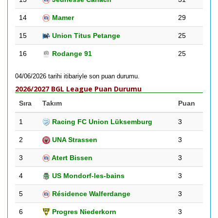
14
Mamer
29
15
Union Titus Petange
25
16
Rodange 91
25
04/06/2026 tarihi itibariyle son puan durumu.
2026/2027 BGL League Puan Durumu
Sıra
Takım
Puan
1
Racing FC Union Lüksemburg
3
2
UNA Strassen
3
3
Atert Bissen
3
4
US Mondorf-les-bains
3
5
Résidence Walferdange
3
6
Progres Niederkorn
3