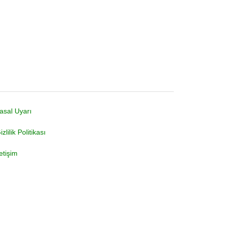
asal Uyarı
izlilik Politikası
letişim