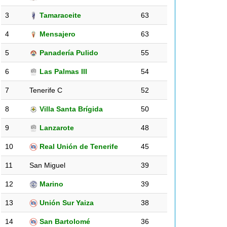
3
Tamaraceite
63
4
Mensajero
63
5
Panadería Pulido
55
6
Las Palmas III
54
7
Tenerife C
52
8
Villa Santa Brígida
50
9
Lanzarote
48
10
Real Unión de Tenerife
45
11
San Miguel
39
12
Marino
39
13
Unión Sur Yaiza
38
14
San Bartolomé
36