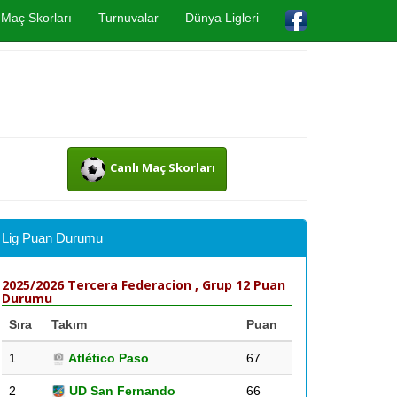
Maç Skorları
Turnuvalar
Dünya Ligleri
Canlı Maç Skorları
Lig Puan Durumu
2025/2026 Tercera Federacion , Grup 12 Puan
Durumu
Sıra
Takım
Puan
1
Atlético Paso
67
2
UD San Fernando
66