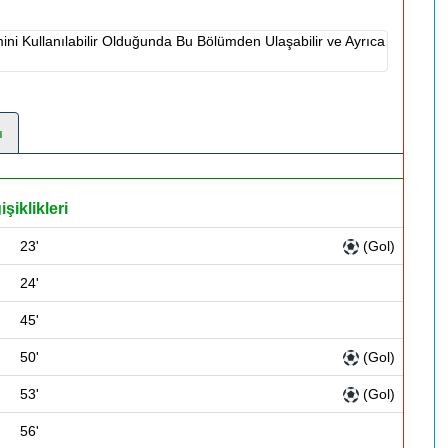
ni Kullanılabilir Olduğunda Bu Bölümden Ulaşabilir ve Ayrıca
ı
şiklikleri
23'
(Gol)
24'
45'
50'
(Gol)
53'
(Gol)
56'