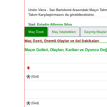
Unión Viera - San Bartolomé Arasındaki Maçın Tahmi
Takım Karşılaştırmasını da görebileceksiniz.
Stad:
Estadio Alfonso Silva
Maç Özeti
Maç İstatistikleri
Geçmiş Maçlar
Maç Özeti, Önemli Olaylar ve Gol Dakikaları
Maçın Golleri, Olayları, Kartları ve Oyuncu Deği
(Gol)
(Gol)