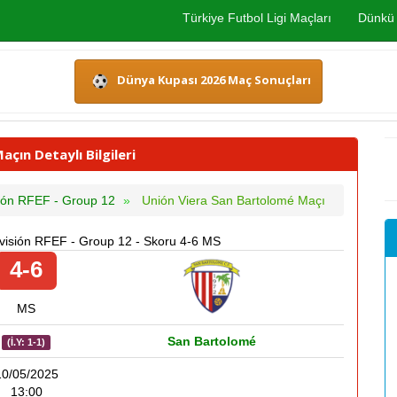
Türkiye Futbol Ligi Maçları
Dünkü 
Dünya Kupası 2026 Maç Sonuçları
ın Detaylı Bilgileri
sión RFEF - Group 12
Unión Viera San Bartolomé Maçı
ivisión RFEF - Group 12 - Skoru 4-6 MS
4-6
MS
San Bartolomé
(İ.Y: 1-1)
10/05/2025
13:00