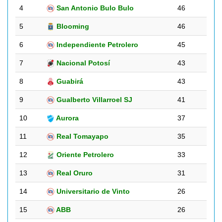
4
San Antonio Bulo Bulo
46
5
Blooming
46
6
Independiente Petrolero
45
7
Nacional Potosí
43
8
Guabirá
43
9
Gualberto Villarroel SJ
41
10
Aurora
37
11
Real Tomayapo
35
12
Oriente Petrolero
33
13
Real Oruro
31
14
Universitario de Vinto
26
15
ABB
26