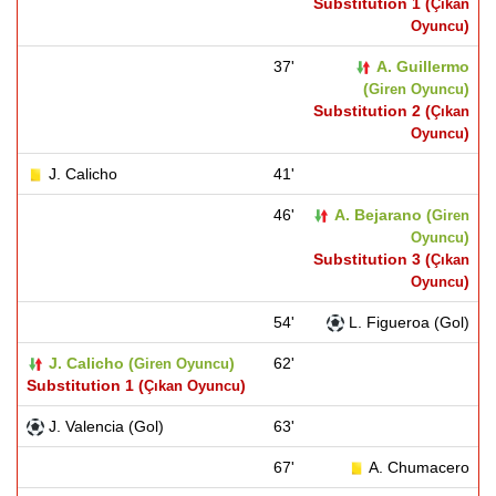
Substitution 1 (
Çıkan
)
Oyuncu
37'
A. Guillermo
(
)
Giren Oyuncu
Substitution 2 (
Çıkan
)
Oyuncu
J. Calicho
41'
46'
A. Bejarano (
Giren
)
Oyuncu
Substitution 3 (
Çıkan
)
Oyuncu
54'
L. Figueroa (Gol)
J. Calicho (
)
62'
Giren Oyuncu
Substitution 1 (
)
Çıkan Oyuncu
J. Valencia (Gol)
63'
67'
A. Chumacero