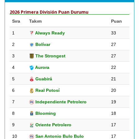
2026 Primera División Puan Durumu
Sıra
Takım
Puan
1
Always Ready
33
2
Bolívar
27
3
The Strongest
27
4
Aurora
22
5
Guabirá
21
6
Real Potosí
20
7
Independiente Petrolero
19
8
Blooming
18
9
Oriente Petrolero
17
10
San Antonio Bulo Bulo
17