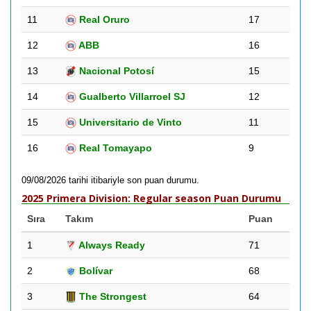
11
Real Oruro
17
12
ABB
16
13
Nacional Potosí
15
14
Gualberto Villarroel SJ
12
15
Universitario de Vinto
11
16
Real Tomayapo
9
09/08/2026 tarihi itibariyle son puan durumu.
2025 Primera Division: Regular season Puan Durumu
Sıra
Takım
Puan
1
Always Ready
71
2
Bolívar
68
3
The Strongest
64