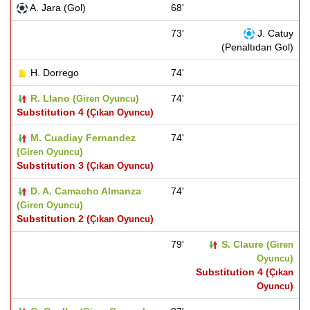
A. Jara (Gol)
68'
73'
J. Catuy
(Penaltıdan Gol)
H. Dorrego
74'
R. Llano (
)
74'
Giren Oyuncu
Substitution 4 (
)
Çıkan Oyuncu
M. Cuadiay Fernandez
74'
(
)
Giren Oyuncu
Substitution 3 (
)
Çıkan Oyuncu
D. A. Camacho Almanza
74'
(
)
Giren Oyuncu
Substitution 2 (
)
Çıkan Oyuncu
79'
S. Claure (
Giren
)
Oyuncu
Substitution 4 (
Çıkan
)
Oyuncu