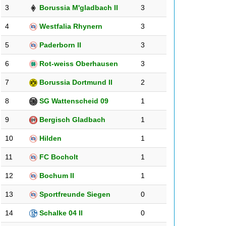
3
Borussia M'gladbach II
3
4
Westfalia Rhynern
3
5
Paderborn II
3
6
Rot-weiss Oberhausen
3
7
Borussia Dortmund II
2
8
SG Wattenscheid 09
1
9
Bergisch Gladbach
1
10
Hilden
1
11
FC Bocholt
1
12
Bochum II
1
13
Sportfreunde Siegen
0
14
Schalke 04 II
0