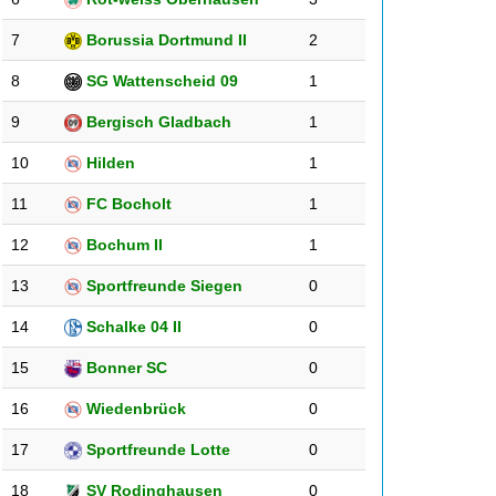
7
Borussia Dortmund II
2
8
SG Wattenscheid 09
1
9
Bergisch Gladbach
1
10
Hilden
1
11
FC Bocholt
1
12
Bochum II
1
13
Sportfreunde Siegen
0
14
Schalke 04 II
0
15
Bonner SC
0
16
Wiedenbrück
0
17
Sportfreunde Lotte
0
18
SV Rodinghausen
0