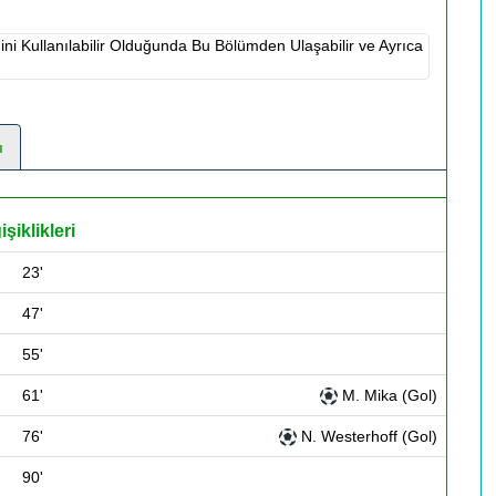
i Kullanılabilir Olduğunda Bu Bölümden Ulaşabilir ve Ayrıca
ı
şiklikleri
23'
47'
55'
61'
M. Mika (Gol)
76'
N. Westerhoff (Gol)
90'