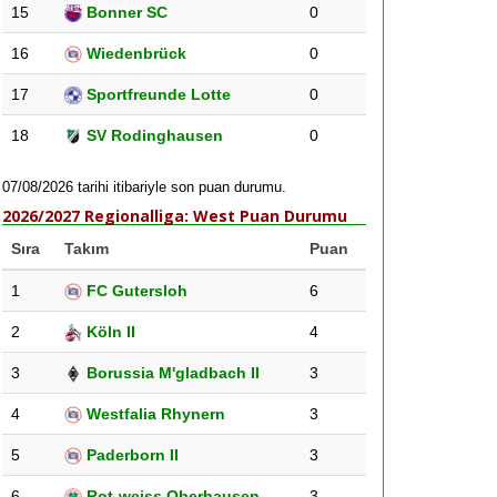
15
Bonner SC
0
16
Wiedenbrück
0
17
Sportfreunde Lotte
0
18
SV Rodinghausen
0
07/08/2026 tarihi itibariyle son puan durumu.
2026/2027 Regionalliga: West Puan Durumu
Sıra
Takım
Puan
1
FC Gutersloh
6
2
Köln II
4
3
Borussia M'gladbach II
3
4
Westfalia Rhynern
3
5
Paderborn II
3
6
Rot-weiss Oberhausen
3