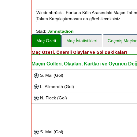
Wiedenbrück - Fortuna Köln Arasındaki Maçın Tahmin
Takım Karşılaştırmasını da görebileceksiniz.
Stad:
Jahnstadion
Maç Özeti
Maç İstatistikleri
Geçmiş Maçlar
Maç Özeti, Önemli Olaylar ve Gol Dakikaları
Maçın Golleri, Olayları, Kartları ve Oyuncu Deği
S. Mai (Gol)
L. Allmeroth (Gol)
N. Flock (Gol)
S. Mai (Gol)