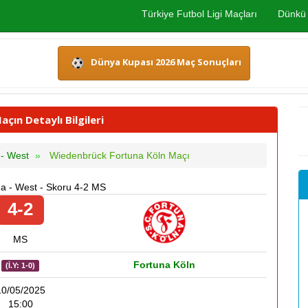
Türkiye Futbol Ligi Maçları
Dünkü 
Dünya Kupası 2026 Maç Sonuçları
ın Detaylı Bilgileri
 - West
Wiedenbrück Fortuna Köln Maçı
ga - West - Skoru 4-2 MS
4-2
MS
Fortuna Köln
(İ.Y: 1-0)
10/05/2025
15:00