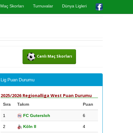
Maç Skorları
Turnuvalar
Dünya Ligleri
Canlı Maç Skorları
Lig Puan Durumu
2025/2026 Regionalliga West Puan Durumu
Sıra
Takım
Puan
1
FC Gutersloh
6
2
Köln II
4