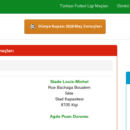
Türkiye Futbol Ligi Maçları
Dünkü 
Dünya Kupası 2026 Maç Sonuçları
uçları
Stade Louis-Michel
Rue Bachaga Boualem
Sète
Stad Kapasitesi
8705 Kişi
Agde Puan Durumu