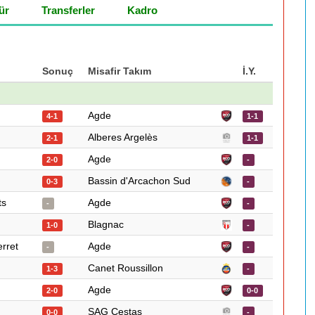
ür
Transferler
Kadro
Sonuç
Misafir Takım
İ.Y.
Agde
4-1
1-1
Alberes Argelès
2-1
1-1
Agde
2-0
-
Bassin d'Arcachon Sud
0-3
-
ts
Agde
-
-
Blagnac
1-0
-
rret
Agde
-
-
Canet Roussillon
1-3
-
Agde
2-0
0-0
SAG Cestas
0-0
-