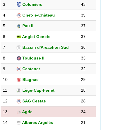
3
Colomiers
43
4
Onet-le-Château
39
5
Pau II
37
6
Anglet Genets
37
7
Bassin d'Arcachon Sud
36
8
Toulouse II
33
9
Castanet
32
10
Blagnac
29
11
Lège-Cap-Ferret
28
12
SAG Cestas
28
13
Agde
24
14
Alberes Argelès
21