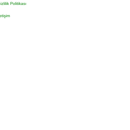
izlilik Politikası
letişim