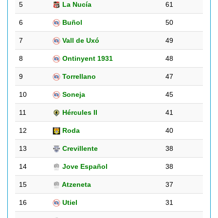
5
La Nucía
61
6
Buñol
50
7
Vall de Uxó
49
8
Ontinyent 1931
48
9
Torrellano
47
10
Soneja
45
11
Hércules II
41
12
Roda
40
13
Crevillente
38
14
Jove Español
38
15
Atzeneta
37
16
Utiel
31