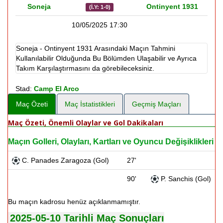
Soneja
Ontinyent 1931
(İ.Y: 1-0)
10/05/2025 17:30
Soneja - Ontinyent 1931 Arasındaki Maçın Tahmini
Kullanılabilir Olduğunda Bu Bölümden Ulaşabilir ve Ayrıca
Takım Karşılaştırmasını da görebileceksiniz.
Stad:
Camp El Arco
Maç Özeti
Maç İstatistikleri
Geçmiş Maçları
Maç Özeti, Önemli Olaylar ve Gol Dakikaları
Maçın Golleri, Olayları, Kartları ve Oyuncu Değişiklikleri
C. Panades Zaragoza (Gol)
27'
90'
P. Sanchis (Gol)
Bu maçın kadrosu henüz açıklanmamıştır.
2025-05-10 Tarihli Maç Sonuçları