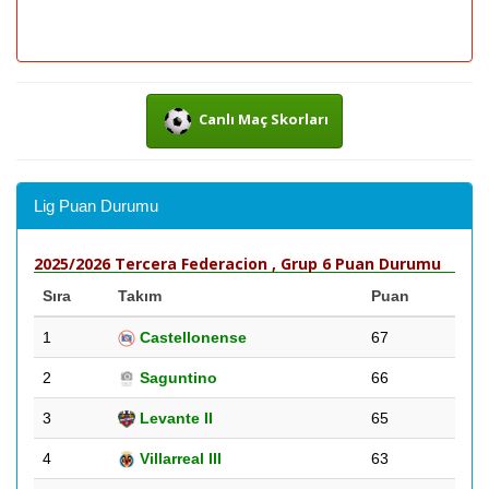
Canlı Maç Skorları
Lig Puan Durumu
2025/2026 Tercera Federacion , Grup 6 Puan Durumu
Sıra
Takım
Puan
1
Castellonense
67
2
Saguntino
66
3
Levante II
65
4
Villarreal III
63